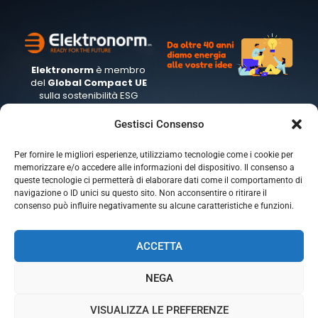
Elektronorm
è membro
del
Global
Compact UE
sulla sostenibilità ESG
Gestisci Consenso
Per fornire le migliori esperienze, utilizziamo tecnologie come i cookie per
memorizzare e/o accedere alle informazioni del dispositivo. Il consenso a
Headquarter
Sede di Genova
queste tecnologie ci permetterà di elaborare dati come il comportamento di
via G. Galilei 19
Piazza Marsala 1
navigazione o ID unici su questo sito. Non acconsentire o ritirare il
20060 GESSATE (MI)
16122 GENOVA (GE)
consenso può influire negativamente su alcune caratteristiche e funzioni.
ACCETTA
NEGA
VISUALIZZA LE PREFERENZE
Ⓒ 2026 - All Rights Are Reserved