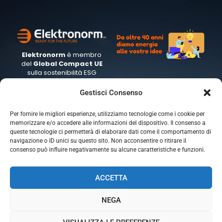
Elektronorm
è membro
del
Global
Compact UE
sulla sostenibilità ESG
Gestisci Consenso
Per fornire le migliori esperienze, utilizziamo tecnologie come i cookie per
memorizzare e/o accedere alle informazioni del dispositivo. Il consenso a
Headquarter
Sede di Genova
queste tecnologie ci permetterà di elaborare dati come il comportamento di
via G. Galilei 19
Piazza Marsala 1
navigazione o ID unici su questo sito. Non acconsentire o ritirare il
20060 GESSATE (MI)
16122 GENOVA (GE)
consenso può influire negativamente su alcune caratteristiche e funzioni.
ACCETTA
NEGA