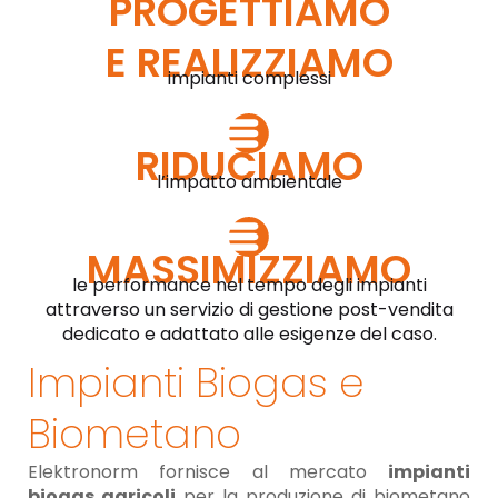
PROGETTIAMO
E REALIZZIAMO
impianti complessi
RIDUCIAMO
l’impatto ambientale
MASSIMIZZIAMO
le performance nel tempo degli impianti
attraverso un servizio di gestione post-vendita
dedicato e adattato alle esigenze del caso.
Impianti Biogas e
Biometano
Elektronorm fornisce al mercato
impianti
biogas agricoli
per la produzione di biometano