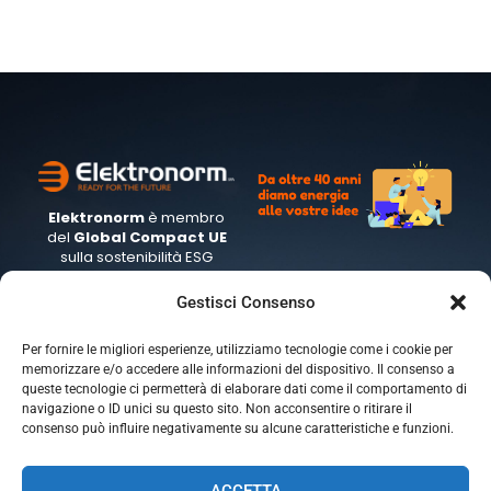
Elektronorm
è membro
del
Global
Compact UE
sulla sostenibilità ESG
Gestisci Consenso
Per fornire le migliori esperienze, utilizziamo tecnologie come i cookie per
memorizzare e/o accedere alle informazioni del dispositivo. Il consenso a
Headquarter
Sede di Genova
queste tecnologie ci permetterà di elaborare dati come il comportamento di
via G. Galilei 19
Piazza Marsala 1
navigazione o ID unici su questo sito. Non acconsentire o ritirare il
20060 GESSATE (MI)
16122 GENOVA (GE)
consenso può influire negativamente su alcune caratteristiche e funzioni.
ACCETTA