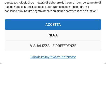
queste tecnologie ci permetterà di elaborare dati come il comportamento di
navigazione o ID unici su questo sito. Non acconsentire o ritirare il
consenso può influire negativamente su alcune caratteristiche e funzioni.
ACCETTA
NEGA
VISUALIZZA LE PREFERENZE
Cookie Policy
Privacy Statement
In an ever-changing industrial and
commercial context, the adoption of
advanced technologies and innovative