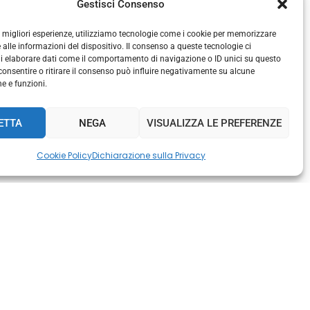
Gestisci Consenso
le migliori esperienze, utilizziamo tecnologie come i cookie per memorizzare
 alle informazioni del dispositivo. Il consenso a queste tecnologie ci
i elaborare dati come il comportamento di navigazione o ID unici su questo
consentire o ritirare il consenso può influire negativamente su alcune
he e funzioni.
ETTA
NEGA
VISUALIZZA LE PREFERENZE
Cookie Policy
Dichiarazione sulla Privacy
amento, l’adozione di
è fondamentale per
ropone come partner
 di settori chiave.