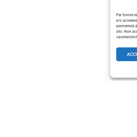
Per fornire 
e/o accedere
permetterà d
sito. Non ac
caratteristic
ACC
ndustriale e commerciale in continuo cambi
anzate e soluzioni energetiche innovative 
fficienza e sostenibilità. Elektronorm si p
frendo competenze specializzate in una serie